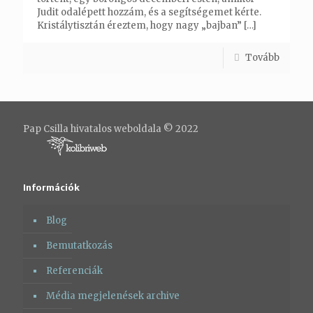
Judit odalépett hozzám, és a segítségemet kérte.
Kristálytisztán éreztem, hogy nagy „bajban”
[…]
Tovább
Pap Csilla hivatalos weboldala © 2022
Információk
Blog
Bemutatkozás
Referenciák
Média megjelenések archive