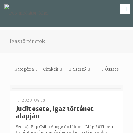
Igaz történetek
Kategória
Cimkék
Szerző
Összes
2020-04-18
Judit esete, igaz történet
alapján
Szerző: Pap Csilla Ahogy én látom… Még 2015-ben
történt, egy borongós decemberi estén, amikor