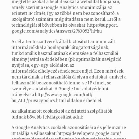
megtette azokat a beállításokat a weboldal kódjában,
amely szerint a Google Analytics anonimizálja az
Érintett IP címét, így az többé nem beazonosítható, a
Szolgáltató számára még átadásra nem kerül. Erről a
technológiáról bővebben itt olvashat:
https://support.
google.com/analytics/answer/
2763052?hl=hu
A cél a fenti szoftverek által biztosított anonimizált
információkkal a honlapunk látogatottságának,
funkcionális használatának elemzése a felhasználói
élmény javítása érdekében (pl: optimalizált navigáció
nyújtása, egy-egy aloldalon az
információk elhelyezésének sorrendje). Ezen mérések
nem tárolnak a felhasználókról olyan adatokat, amivel a
felhasználó beazonosítható lenne, se IP címet, se
személyes adatokat. A Google Inc. adatvédelmi
irányelve a
http://www.google.com/intl/
hu_ALL/privacypolicy.html
oldalon érhető el.
Az alkalmazott cookiekról az érintett szolgáltatók
tudnak bővebb felvilágosítást adni:
A Google Analytics cookiek azonosítására és jellemzőire
itt találja a válaszokat:
https://
developers.google.com/