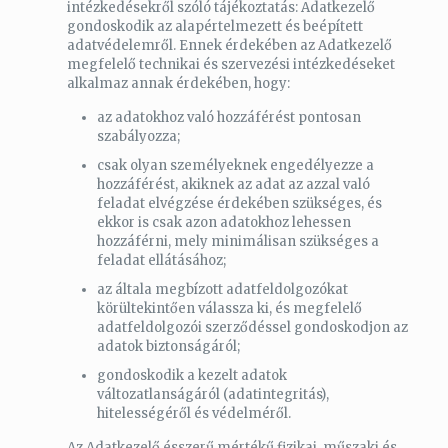
intézkedésekről szóló tájékoztatás: Adatkezelő
gondoskodik az alapértelmezett és beépített
adatvédelemről. Ennek érdekében az Adatkezelő
megfelelő technikai és szervezési intézkedéseket
alkalmaz annak érdekében, hogy:
az adatokhoz való hozzáférést pontosan
szabályozza;
csak olyan személyeknek engedélyezze a
hozzáférést, akiknek az adat az azzal való
feladat elvégzése érdekében szükséges, és
ekkor is csak azon adatokhoz lehessen
hozzáférni, mely minimálisan szükséges a
feladat ellátásához;
az általa megbízott adatfeldolgozókat
körültekintően válassza ki, és megfelelő
adatfeldolgozói szerződéssel gondoskodjon az
adatok biztonságáról;
gondoskodik a kezelt adatok
változatlanságáról (adatintegritás),
hitelességéről és védelméről.
Az Adatkezelő ésszerű mértékű fizikai, műszaki és