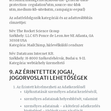
accounts/management/about-the-
general-data-
protection-
regulation?utm_source=mc-kb&
utm_medium=kb-site&utm_
campaign=eepurl
)
Az adatfeldolgozók kategóriái és az adattovábbítás
címzettjei:
Név: The Rocket Science Group
Székhely: LLC 675 Ponce de Leon Ave NE Atlanta, GA
30308 USA
Kategória: MailChimp, hírlevélküldő rendszer
Név: Datatrans Internet Kft.
Székhely: H-8000 Székesfehérvár, Budai u. 9-11.
Kategória: webtárhely üzemeltető
9. AZ ÉRINTETTEK JOGAI,
JOGORVOSLATI LEHETŐSÉGEK
Az Érintett kérelmezheti az Adatkezelőnél
tájékoztatását személyes adatai kezeléséről,
személyes adatainak helyesbítését, valamint
személyes adatainak – a kötelező adatkezelés
kivételével – törlését vagy zárolását,