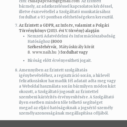
cím:
csillapapcoach@gmail.com
Az Érintett
bármely, az adatkezeléssel kapcsolatos kérdéssel,
illetve észrevétellel a Szolgáltató munkatársához
fordulhat a 9.5 pontban elérhetőségeken keresztül.
Az Érintett a GDPR, az Info.tv., valamint a Polgári
Törvénykönyv (2013. évi V. törvény) alapján
Nemzeti Adatvédelmi és Információszabadság
Hatósághoz
(8000
Székesfehérvár,
Mátyáskirály körút
8.
www.naih.hu
) fordulhat vagy
Bíróság előtt érvényesítheti jogait.
Amennyiben az Érintett szolgáltatás
igénybevételéhez, a regisztráció során, a hírlevél
feliratkozáskor harmadik fél adatait adta meg vagy
a Weboldal használata során bármilyen módon kárt
okozott, a Szolgáltató jogosult az Érintettel
szembeni kártérítés érvényesítésére. A Szolgáltató
ilyen esetben minden tőle telhető segítséget
megad az eljáró hatóságoknak a jogsértő személy
személyazonosságának megállapítása céljából.