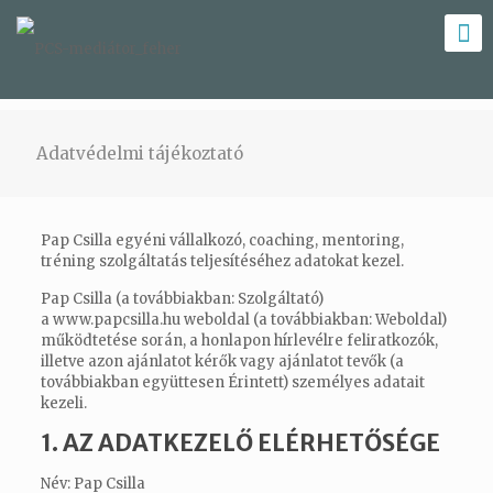
Adatvédelmi tájékoztató
Pap
Csilla
egyéni vállalkozó, coaching, mentoring,
tréning szolgáltatás teljesítéséhez adatokat kezel.
Pap
Csilla
(a továbbiakban: Szolgáltató)
a www.papcsilla.hu weboldal (a továbbiakban: Weboldal)
működtetése során, a honlapon hírlevélre feliratkozók,
illetve azon ajánlatot kérők vagy ajánlatot tevők (a
továbbiakban együttesen Érintett) személyes adatait
kezeli.
1. AZ ADATKEZELŐ ELÉRHETŐSÉGE
Név:
Pap
Csilla