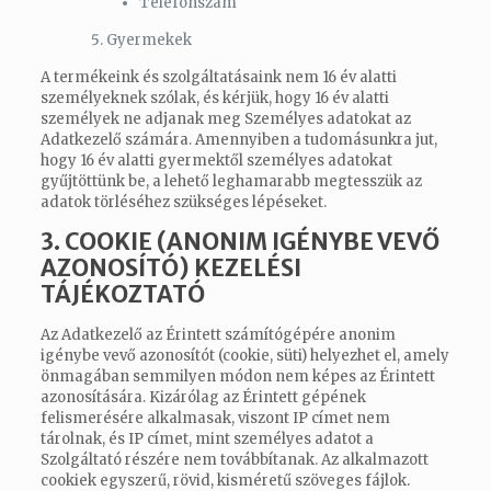
Telefonszám
Gyermekek
A termékeink és szolgáltatásaink nem 16 év alatti
személyeknek szólak, és kérjük, hogy 16 év alatti
személyek ne adjanak meg Személyes adatokat az
Adatkezelő számára. Amennyiben a tudomásunkra jut,
hogy 16 év alatti gyermektől személyes adatokat
gyűjtöttünk be, a lehető leghamarabb megtesszük az
adatok törléséhez szükséges lépéseket.
3. COOKIE (ANONIM IGÉNYBE VEVŐ
AZONOSÍTÓ) KEZELÉSI
TÁJÉKOZTATÓ
Az Adatkezelő az Érintett számítógépére anonim
igénybe vevő azonosítót (cookie, süti) helyezhet el, amely
önmagában semmilyen módon nem képes az Érintett
azonosítására. Kizárólag az Érintett gépének
felismerésére alkalmasak, viszont IP címet nem
tárolnak, és IP címet, mint személyes adatot a
Szolgáltató részére nem továbbítanak. Az alkalmazott
cookiek egyszerű, rövid, kisméretű szöveges fájlok.