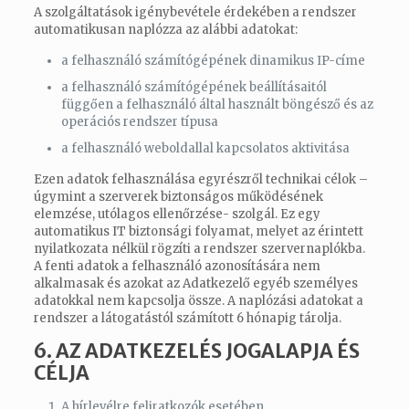
A szolgáltatások igénybevétele érdekében a rendszer
automatikusan naplózza az alábbi adatokat:
a felhasználó számítógépének dinamikus IP-címe
a felhasználó számítógépének beállításaitól
függően a felhasználó által használt böngésző és az
operációs rendszer típusa
a felhasználó weboldallal kapcsolatos aktivitása
Ezen adatok felhasználása egyrészről technikai célok –
úgymint a szerverek biztonságos működésének
elemzése, utólagos ellenőrzése- szolgál. Ez egy
automatikus IT biztonsági folyamat, melyet az érintett
nyilatkozata nélkül rögzíti a rendszer szervernaplókba.
A fenti adatok a felhasználó azonosítására nem
alkalmasak és azokat az Adatkezelő egyéb személyes
adatokkal nem kapcsolja össze. A naplózási adatokat a
rendszer a látogatástól számított 6 hónapig tárolja.
6. AZ ADATKEZELÉS JOGALAPJA ÉS
CÉLJA
A hírlevélre feliratkozók esetében