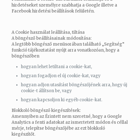
hirdetéseket személyre szabhatja a Google illetve a
Facebook hirdetési beállítások felületén.
A Cookie használat leállítása, tiltása
A böngésző beállításainak módosítása:
A legtöbb böngésző menüsorában található „Segítség”
funkció tájékoztatást nyújt arra vonatkozóan, hogy a
böngészőben
hogyan lehet letiltani a cookie-kat,
hogyan fogadjon el új cookie-kat, vagy
hogyan adjon utasítást böngészőjének arra, hogy új
cookie-t állítson be, vagy
hogyan kapcsoljon ki egyéb cookie-kat.
Blokkoló böngésző kiegészítések:
Amennyiben az Érintett nem szeretné, hogy a Google
Analytics a fenti adatokat az ismertetett módon és céllal
mérje, telepítse böngészőjébe az ezt blokkoló
kiegészítőt.