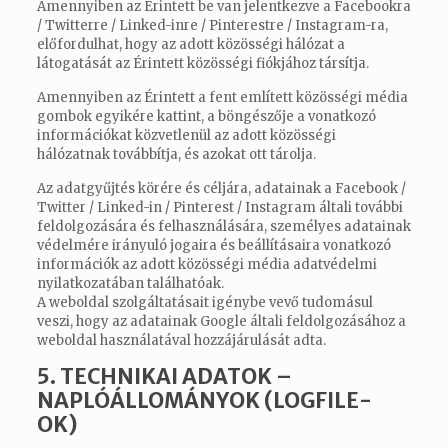
Amennyiben az Érintett be van jelentkezve a Facebookra
/ Twitterre / Linked-inre / Pinterestre / Instagram-ra,
előfordulhat, hogy az adott közösségi hálózat a
látogatását az Érintett közösségi fiókjához társítja.
Amennyiben az Érintett a fent említett közösségi média
gombok egyikére kattint, a böngészője a vonatkozó
információkat közvetlenül az adott közösségi
hálózatnak továbbítja, és azokat ott tárolja.
Az adatgyűjtés körére és céljára, adatainak a Facebook /
Twitter / Linked-in / Pinterest / Instagram általi további
feldolgozására és felhasználására, személyes adatainak
védelmére irányuló jogaira és beállításaira vonatkozó
információk az adott közösségi média adatvédelmi
nyilatkozatában találhatóak.
A weboldal szolgáltatásait igénybe vevő tudomásul
veszi, hogy az adatainak Google általi feldolgozásához a
weboldal használatával hozzájárulását adta.
5. TECHNIKAI ADATOK –
NAPLÓÁLLOMÁNYOK (LOGFILE-
OK)