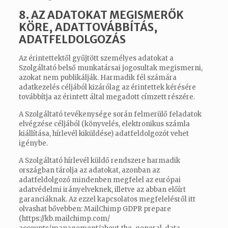
8. AZ ADATOKAT MEGISMERŐK
KÖRE, ADATTOVÁBBÍTÁS,
ADATFELDOLGOZÁS
Az érintettektől gyűjtött személyes adatokat a
Szolgáltató belső munkatársai jogosultak megismerni,
azokat nem publikálják. Harmadik fél számára
adatkezelés céljából kizárólag az érintettek kérésére
továbbítja az érintett által megadott címzett részére.
A Szolgáltató tevékenysége során felmerülő feladatok
elvégzése céljából (könyvelés, elektronikus számla
kiállítása, hírlevél kiküldése) adatfeldolgozót vehet
igénybe.
A Szolgáltató hírlevél küldő rendszere harmadik
országban tárolja az adatokat, azonban az
adatfeldolgozó mindenben megfelel az európai
adatvédelmi irányelveknek, illetve az abban előírt
garanciáknak. Az ezzel kapcsolatos megfelelésről itt
olvashat bővebben: MailChimp GDPR prepare
(
https://kb.mailchimp.com/