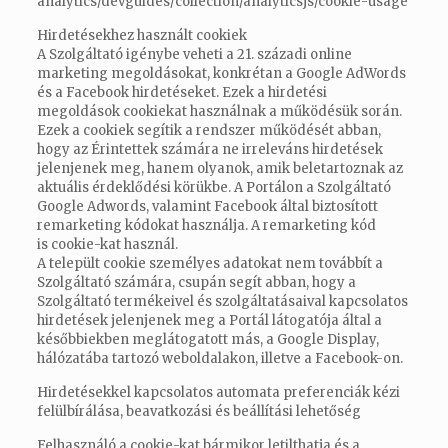
analytics/devguides/
collection/analyticsjs/cookie-
usage
Hirdetésekhez használt cookiek
A Szolgáltató igénybe veheti a 21. századi online
marketing megoldásokat, konkrétan a Google AdWords
és a Facebook hirdetéseket. Ezek a hirdetési
megoldások cookiekat használnak a működésük során.
Ezek a cookiek segítik a rendszer működését abban,
hogy az Érintettek számára ne irreleváns hirdetések
jelenjenek meg, hanem olyanok, amik beletartoznak az
aktuális érdeklődési körükbe. A Portálon a Szolgáltató
Google Adwords, valamint Facebook által biztosított
remarketing kódokat használja. A remarketing kód
is cookie-kat használ.
A települt cookie személyes adatokat nem továbbít a
Szolgáltató számára, csupán segít abban, hogy a
Szolgáltató termékeivel és szolgáltatásaival kapcsolatos
hirdetések jelenjenek meg a Portál látogatója által a
későbbiekben meglátogatott más, a Google Display,
hálózatába tartozó weboldalakon, illetve a Facebook-on.
Hirdetésekkel kapcsolatos automata preferenciák kézi
felülbírálása, beavatkozási és beállítási lehetőség
Felhasználó a cookie-kat bármikor letilthatja és a