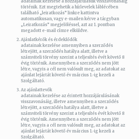
adatainak kezelése a hozzájárulásuk visszavonásáig
történik. Ezt megtehetik a hírlevelek láblécében
található „leiratkozás” linkre kattintva
automatikusan, vagy e-mailen kérve a tárgyban
„Leiratkozás” megjelöléssel, azt az 1. pontban
megadott e-mail címre elküldve.
Ajánlatkérők és érdeklődők
adatainak kezelése amennyiben a szerződés
létrejött, a szerződés hatálya alatt, illetve a
számviteli törvény szerint a teljesítés évét követő 8
évig történik. Amennyiben a szerződés nem jött
létre, vagyis a cél nem valósult meg, az adatokat az
ajánlat lejártát követő év március 1.-ig kezeli a
Szolgáltató.
Az ajánlattevők
adatainak kezelése az érintett hozzájárulásának
visszavonásáig, illetve amennyiben a szerződés
létrejött, a szerződés hatálya alatt, illetve a
számviteli törvény szerint a teljesítés évét követő 8
évig történik. Amennyiben a szerződés nem jött
létre, vagyis a cél nem valósult meg, az adatokat az
ajánlat lejártát követő év március 1.-ig kezeli a
Szolgáltató.