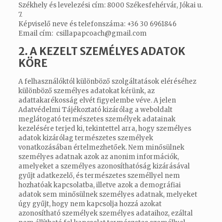
Székhely és levelezési cím: 8000 Székesfehérvár, Jókai u.
7.
Képviselő neve és telefonszáma: +36 30 6961846
Email cím:
csillapapcoach@gmail.com
2. A KEZELT SZEMÉLYES ADATOK
KÖRE
A felhasználóktól különböző szolgáltatások eléréséhez
különböző személyes adatokat kérünk, az
adattakarékosság elvét figyelembe véve. A jelen
Adatvédelmi Tájékoztató kizárólag a weboldalt
meglátogató természetes személyek adatainak
kezelésére terjed ki, tekintettel arra, hogy személyes
adatok kizárólag természetes személyek
vonatkozásában értelmezhetőek. Nem minősülnek
személyes adatnak azok az anonim információk,
amelyeket a személyes azonosíthatóság kizárásával
gyűjt adatkezelő, és természetes személlyel nem
hozhatóak kapcsolatba, illetve azok a demográfiai
adatok sem minősülnek személyes adatnak, melyeket
úgy gyűjt, hogy nem kapcsolja hozzá azokat
azonosítható személyek személyes adataihoz, ezáltal