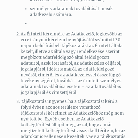
személyes adatainak továbbítását másik
adatkezelő számára.
Az Érintett kérelmére az Adatkezelő, legkésőbb az
erre irányuló kérelem benyújtásától számított 30
napon belül írásbeli tájékoztatást az Érintett általa
kezelt, illetve az általa vagy rendelkezése szerint
megbízott adatfeldolgozó által feldolgozott
adatairól, azok forrásáról, az adatkezelés céljáról,
jogalapjáról, időtartamáról, az adatfeldolgozó
nevéről, címéről és az adatkezeléssel összefüggő
tevékenységéről, továbbá – az érintett személyes
adatainak továbbítása esetén – az adattovábbítás
jogalapjáról és címzettjéről.
tájékoztatás ingyenes, ha a tájékoztatást kérő a
folyó évben azonos területre vonatkozó
tájékoztatási kérelmet az Adatkezelőhöz még nem
nyújtott be. Egyéb esetben az Adatkezelő
költségtérítést állapít meg, azzal, hogy a már
megfizetett költségtérítést vissza kell téríteni, ha az
adatokat jogellenesen kezelték, vagy a tájékoztatás