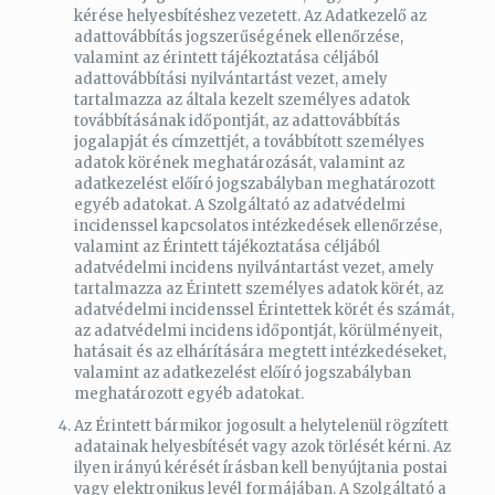
kérése helyesbítéshez vezetett. Az Adatkezelő az
adattovábbítás jogszerűségének ellenőrzése,
valamint az érintett tájékoztatása céljából
adattovábbítási nyilvántartást vezet, amely
tartalmazza az általa kezelt személyes adatok
továbbításának időpontját, az adattovábbítás
jogalapját és címzettjét, a továbbított személyes
adatok körének meghatározását, valamint az
adatkezelést előíró jogszabályban meghatározott
egyéb adatokat. A Szolgáltató az adatvédelmi
incidenssel kapcsolatos intézkedések ellenőrzése,
valamint az Érintett tájékoztatása céljából
adatvédelmi incidens nyilvántartást vezet, amely
tartalmazza az Érintett személyes adatok körét, az
adatvédelmi incidenssel Érintettek körét és számát,
az adatvédelmi incidens időpontját, körülményeit,
hatásait és az elhárítására megtett intézkedéseket,
valamint az adatkezelést előíró jogszabályban
meghatározott egyéb adatokat.
Az Érintett bármikor jogosult a helytelenül rögzített
adatainak helyesbítését vagy azok törlését kérni. Az
ilyen irányú kérését írásban kell benyújtania postai
vagy elektronikus levél formájában. A Szolgáltató a