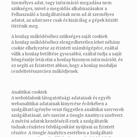
Személyes adat, vagy információ megadása nem
szükséges, mivel a megoldás alkalmazásakor a
Felhasználó a Szolgáltatónak nem ad át személyes
adatot, az adatcsere csak és kizárólag a gépek között
történik meg.
A honlap működéséhez szükséges saját cookiek
A honlap működéséhez elengedhetetlen lehet néhány
cookie elhelyezése az érintett számítógépére, ezáltal
válik a honlap betöltése gyorsabbá, ezáltal tudja a saját
böngészője letárolni a honlap bizonyos információit, és
ez segíti az Érintettet abban, hogy a honlap moduljai
rendeltetésszerűen működjenek.
Analitikai cookiek
A weboldalunk látogatottsági adatainak és egyéb
webanalitikai adatainak kinyerése érdekében a
szolgáltató igénybe veszi független analitikai szerverek
szolgáltatásait, név szerint a Google Anatitycs szoftvert.
A mérési adatok kezeléséről ezek a szolgáltatók
tudnak részletes felvilágosítást nyújtani az Érintett
részére. A Google Analytics esetében a Szolgáltató