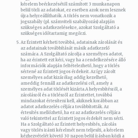
kérelem beérkezésétől számított 3 munkanapon
belül törli az adatokat, ez esetben azok nem lesznek
újra helyreállíthatók. A törlés nem vonatkozik a
jogszabály (pl. számviteli szabályozás) alapján
szükséges adatkezelésekre, azokat Szolgáltató a
szükséges időtartamig megőrzi.
Az Érintett kérheti továbbá, adatainak zárolását és
az adatainak továbbítását másik adatkezelő
számára. A Szolgáltató zárolja a személyes adatot,
ha az érintett ezt kéri, vagy ha a rendelkezésére álló
információk alapján feltételezhető, hogy a törlés
sértené az Érintett jogos érdekeit. Az így zárolt
személyes adat kizárólag addig kezelhető,
ameddig fennáll az adatkezelési cél, amely a
személyes adat törlését kizárta.A helyesbítésről, a
zárolásról és a törlésről az Érintettet, továbbá
mindazokat értesíteni kell, akiknek korábban az
adatot adatkezelés céljára továbbították. Az
értesítés mellőzhető, ha ez az adatkezelés céljára
való tekintettel az Érintett jogos érdekét nem sérti.
Ha a Szolgáltató az Érintett helyesbítés, zárolás
vagy törlés iránti kérelmét nem teljesíti, a kérelem
kézhezvételét követő 30 napon belül írásban közli a