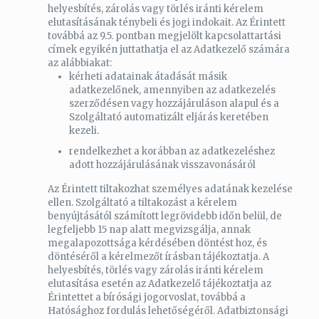
helyesbítés, zárolás vagy törlés iránti kérelem
elutasításának ténybeli és jogi indokait. Az Érintett
továbbá az 9.5. pontban megjelölt kapcsolattartási
címek egyikén juttathatja el az Adatkezelő számára
az alábbiakat:
kérheti adatainak átadását másik
adatkezelőnek, amennyiben az adatkezelés
szerződésen vagy hozzájáruláson alapul és a
Szolgáltató automatizált eljárás keretében
kezeli.
rendelkezhet a korábban az adatkezeléshez
adott hozzájárulásának visszavonásáról
Az Érintett tiltakozhat személyes adatának kezelése
ellen. Szolgáltató a tiltakozást a kérelem
benyújtásától számított legrövidebb időn belül, de
legfeljebb 15 nap alatt megvizsgálja, annak
megalapozottsága kérdésében döntést hoz, és
döntéséről a kérelmezőt írásban tájékoztatja. A
helyesbítés, törlés vagy zárolás iránti kérelem
elutasítása esetén az Adatkezelő tájékoztatja az
Érintettet a bírósági jogorvoslat, továbbá a
Hatósághoz fordulás lehetőségéről. Adatbiztonsági