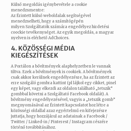
Külső megoldás igénybevétele a cookie
menedzsmentre:
Az Érintett külső weboldalak segítségével
menedzselheti, hogy a számítógépén
milyen Szolgáltatók számára engedélyez hirdetési
coockie tevékenységet. Az egyik megoldás, a magyar
nyelven is elérhető
AdChoices
.
4. KÖZÖSSÉGI MÉDIA
KIEGÉSZÍTÉSEK
A Portálon a bővítmények alaphelyzetben le vannak
tiltva. Ezek a bővítmények is cookiek. A bővítmények
csak akkor kerülnek engedélyezésre, ha az Érintett az
erre szolgáló gombra kattint (pl lájkol egy cikket, pinel
egy képet, vagy elkezdi az oldalon található „tetszik”
gombbal követni a Szolgáltató Facebook oldalát). A
bővítmény engedélyezésével, vagyis a „tetszik gomb”
megnyomásával az Érintett kapcsolatot hoz létre a
közösségi oldallal azaz egyértelmű en kifejezésre
juttatja, hogy hozzájárul az adatainak a Facebook /
Twitter / Linked-in / Pinterest / Instagram részére
történő továbbításához.