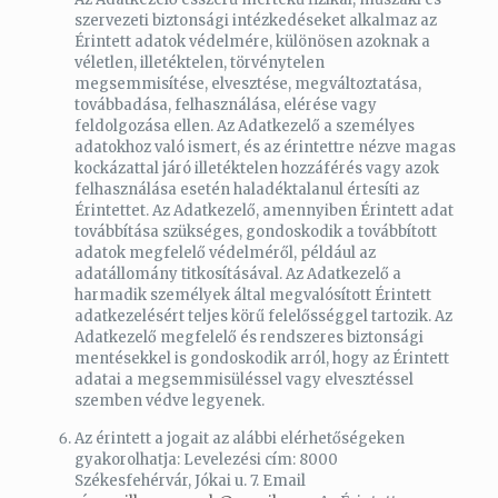
szervezeti biztonsági intézkedéseket alkalmaz az
Érintett adatok védelmére, különösen azoknak a
véletlen, illetéktelen, törvénytelen
megsemmisítése, elvesztése, megváltoztatása,
továbbadása, felhasználása, elérése vagy
feldolgozása ellen. Az Adatkezelő a személyes
adatokhoz való ismert, és az érintettre nézve magas
kockázattal járó illetéktelen hozzáférés vagy azok
felhasználása esetén haladéktalanul értesíti az
Érintettet. Az Adatkezelő, amennyiben Érintett adat
továbbítása szükséges, gondoskodik a továbbított
adatok megfelelő védelméről, például az
adatállomány titkosításával. Az Adatkezelő a
harmadik személyek által megvalósított Érintett
adatkezelésért teljes körű felelősséggel tartozik. Az
Adatkezelő megfelelő és rendszeres biztonsági
mentésekkel is gondoskodik arról, hogy az Érintett
adatai a megsemmisüléssel vagy elvesztéssel
szemben védve legyenek.
Az érintett a jogait az alábbi elérhetőségeken
gyakorolhatja: Levelezési cím: 8000
Székesfehérvár, Jókai u. 7. Email