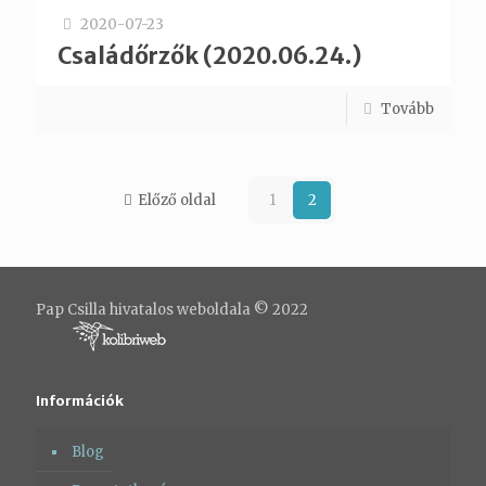
2020-07-23
Családőrzők (2020.06.24.)
Tovább
Előző oldal
1
2
Pap Csilla hivatalos weboldala © 2022
Információk
Blog