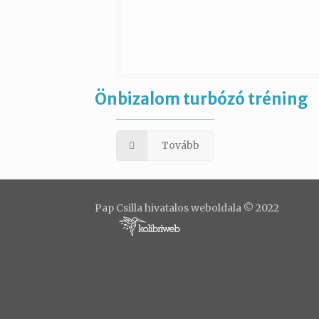
Önbizalom turbózó tréning
Tovább
Pap Csilla hivatalos weboldala © 2022