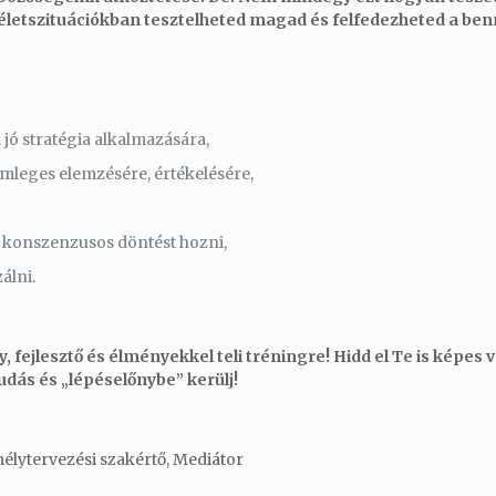
t életszituációkban tesztelheted magad és felfedezheted a ben
 jó stratégia alkalmazására,
emleges elemzésére, értékelésére,
, konszenzusos döntést hozni,
álni.
y, fejlesztő és élményekkel teli tréningre! Hidd el Te is képes
udás és „lépéselőnybe” kerülj!
mélytervezési szakértő, Mediátor