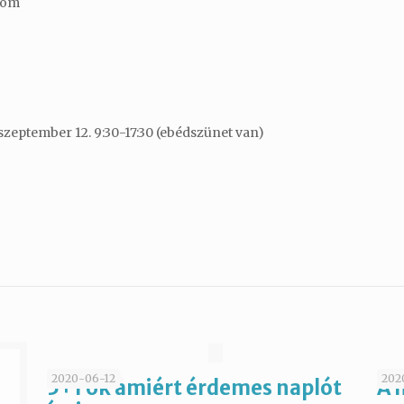
com
 szeptember 12. 9:30-17:30 (ebédszünet van)
2020-06-12
202
5+1 ok amiért érdemes naplót
A 