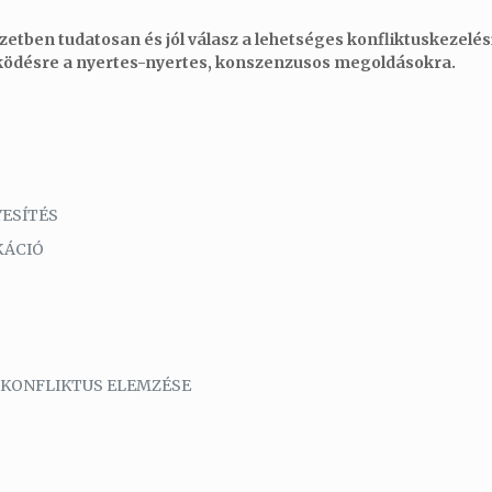
zetben tudatosan és jól válasz a lehetséges konfliktuskezelési 
ködésre a nyertes-nyertes, konszenzusos megoldásokra.
ESÍTÉS
KÁCIÓ
 KONFLIKTUS ELEMZÉSE