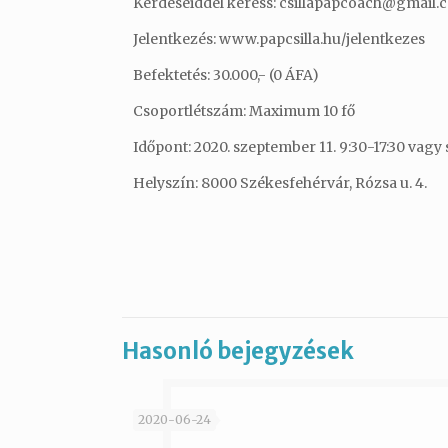
Kérdéseiddel keress: csillapapcoach@gmail.
Jelentkezés: www.papcsilla.hu/jelentkezes
Befektetés: 30.000,- (0 ÁFA)
Csoportlétszám: Maximum 10 fő
Időpont: 2020. szeptember 11. 9:30-17:30 vagy
Helyszín: 8000 Székesfehérvár, Rózsa u. 4.
Hasonló bejegyzések
2020-06-24