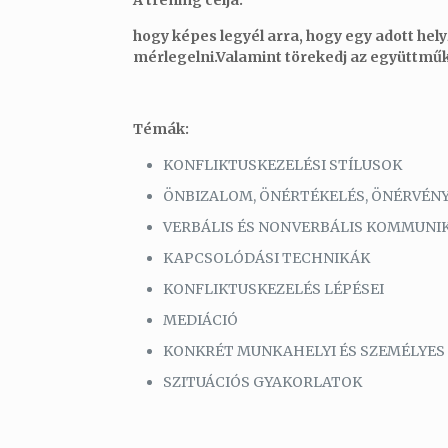
A tréning célja:
hogy képes legyél arra, hogy egy adott hely
mérlegelni.Valamint törekedj az együttmű
Témák:
KONFLIKTUSKEZELÉSI STÍLUSOK
ÖNBIZALOM, ÖNÉRTÉKELÉS, ÖNÉRVÉNY
VERBÁLIS ÉS NONVERBÁLIS KOMMUNI
KAPCSOLÓDÁSI TECHNIKÁK
KONFLIKTUSKEZELÉS LÉPÉSEI
MEDIÁCIÓ
KONKRÉT MUNKAHELYI ÉS SZEMÉLYES
SZITUÁCIÓS GYAKORLATOK