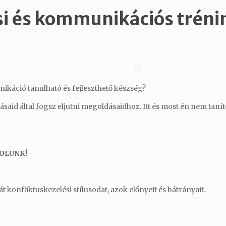
si és kommunikációs tréni
ikáció tanulható és fejleszthető készség?
ásaid által fogsz eljutni megoldásaidhoz. Itt és most én nem tan
OLUNK!
 konfliktuskezelési stílusodat, azok előnyeit és hátrányait.