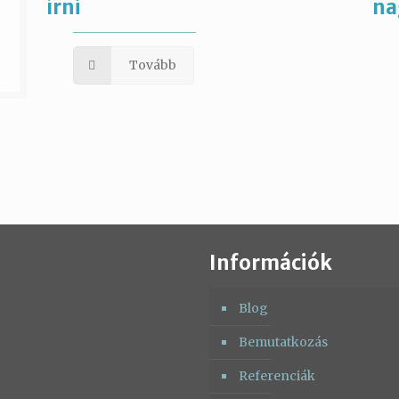
írni
na
Tovább
Információk
Blog
Bemutatkozás
Referenciák