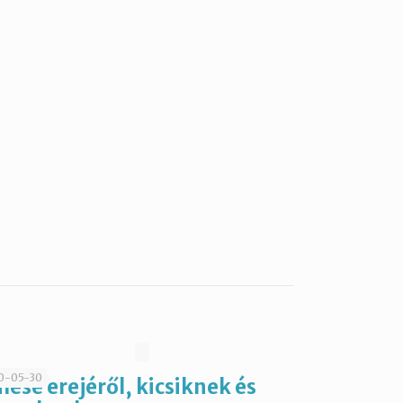
0-05-30
mese erejéről, kicsiknek és