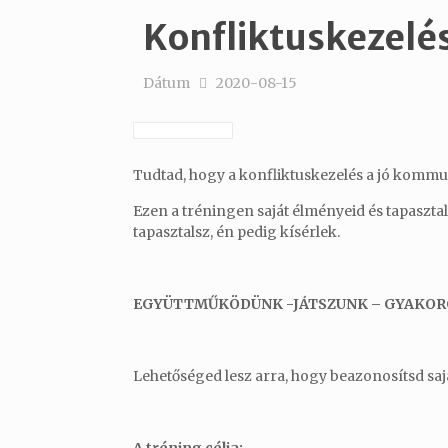
Konfliktuskezelé
Dátum
2020-08-15
Tudtad, hogy a konfliktuskezelés a jó kommun
Ezen a tréningen saját élményeid és tapasztal
tapasztalsz, én pedig kísérlek.
EGYÜTTMŰKÖDÜNK -JÁTSZUNK – GYAKOR
Lehetőséged lesz arra, hogy beazonosítsd saját