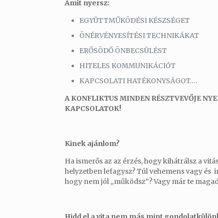
Amit nyersz:
EGYÜTTMŰKÖDÉSI KÉSZSÉGET
ÖNÉRVÉNYESÍTÉSI TECHNIKÁKAT
ERŐSÖDŐ ÖNBECSÜLÉST
HITELES KOMMUNIKÁCIÓT
KAPCSOLATI HATÉKONYSÁGOT….
A KONFLIKTUS MINDEN RÉSZTVEVŐJE NYER
KAPCSOLATOK!
Kinek ajánlom?
Ha ismerős az az érzés, hogy kihátrálsz a vitá
helyzetben lefagysz? Túl vehemens vagy és in
hogy nem jól „működsz”? Vagy már te magad is
Hidd el a vita nem más mint gondolatkülö