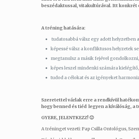
beszédaktussal, vitakultúrával. Itt konkré
A tréning hatására:
tudatosabbá válsz egy adott helyzetben a
képessé válsz a konfliktusos helyzetek s
megtanulsz a másik fejével gondolkozni,
képes leszel mindenki számára kielégítő
tudod a célokat és az igényeket harmoniz
Szeretettel várlak erre a rendkívül hatékon
hogy benned és tiéd legyen a kíválóság, a t
GYERE, JELENTKEZZ! 🙂
A tréninget vezeti: Pap Csilla Ontológus, Sze