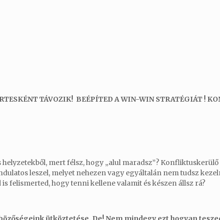
TESKÉNT TÁVOZIK! BEÉPÍTED A WIN-WIN STRATÉGIÁT ! KO
s helyzetekből, mert félsz, hogy „alul maradsz”? Konfliktuskerülő 
dulatos leszel, melyet nehezen vagy egyáltalán nem tudsz kezeln
 felismerted, hogy tenni kellene valamit és készen állsz rá?
nbözőségeink ütköztetése. De! Nem mindegy ezt hogyan tesze