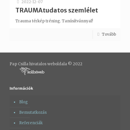
2022-12-07
TRAUMAtudatos szemlélet
Trauma térkép tréning. Tanúsítvánnyal!
Tovább
Pap Csilla hivatalos weboldala © 2022
Információk
Blog
Bemutatkozás
Referenciák